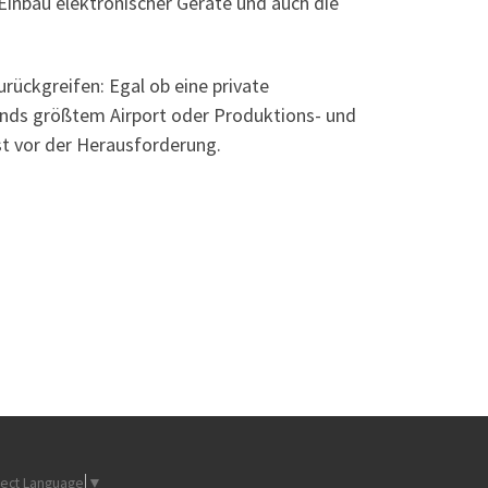
inbau elektronischer Geräte und auch die
rückgreifen: Egal ob eine private
lands größtem Airport oder Produktions- und
t vor der Herausforderung.
lect Language
▼