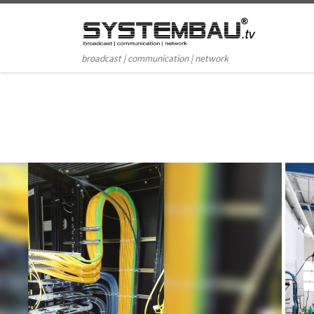
Zum Inhalt springen
broadcast | communication | network