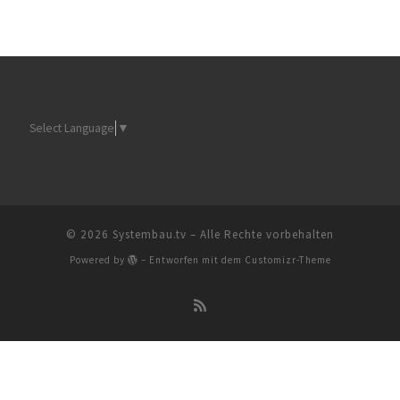
Select Language
▼
© 2026
Systembau.tv
– Alle Rechte vorbehalten
Powered by
– Entworfen mit dem
Customizr-Theme